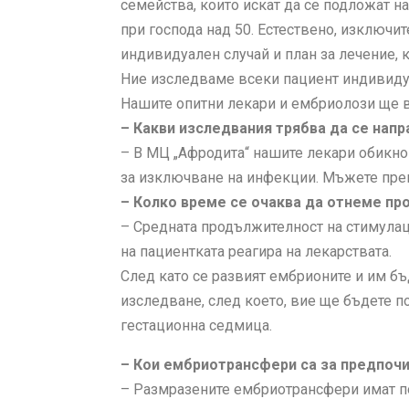
семейства, които искат да се подложат н
при господа над 50. Естествено, изключи
индивидуален случай и план за лечение, к
Ние изследваме всеки пациент индивиду
Нашите опитни лекари и ембриолози ще ви
– Какви изследвания трябва да се напр
– В МЦ „Афродита“ нашите лекари обикнов
за изключване на инфекции. Мъжете прем
– Колко време се очаква да отнеме про
– Средната продължителност на стимулаци
на пациентката реагира на лекарствата.
След като се развият ембрионите и им бъ
изследване, след което, вие ще бъдете 
гестационна седмица.
– Кои ембриотрансфери са за предпочи
– Размразените ембриотрансфери имат по