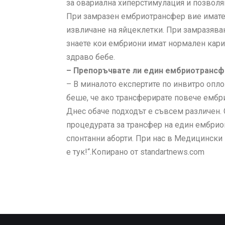
за овариална хиперстимулация и позволя
При замразен ембриотрансфер вие имате 
извличане на яйцеклетки. При замразяван
знаете кои ембриони имат нормален кари
здраво бебе.
– Препоръчвате ли един ембриотрансф
– В миналото експертите по инвитро опло
беше, че ако трансферирате повече ембр
Днес обаче подходът е съвсем различен.
процедурата за трансфер на един ембрион
спонтанни аборти. При нас в Медицински 
е тук!“.Копирано от standartnews.com