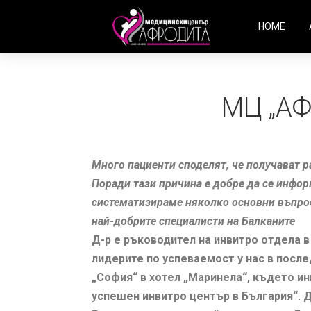
HOME
МЦ „АФ
Много пациенти споделят, че получават р
Поради тази причина е добре да се инфор
систематизираме няколко основни въпрос
най-добрите специалисти на Балканите
Д-р е ръководител на инвитро отдела 
лидерите по успеваемост у нас в посл
„София“ в хотел „Маринела“, където ин
успешен инвитро център в България“. 