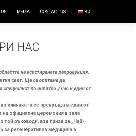
LOG
MEDIA
CONTACT US
BG
ПРИ НАС
областта на асистираната репродукция.
ития свят. Ще се опитаме да
специалист по инвитро у нас и един от
во клиниката се превръща в един от
а на официална церемония в зала
 той ръководи, взе приза за „Най-
р за регенеративна медицина в