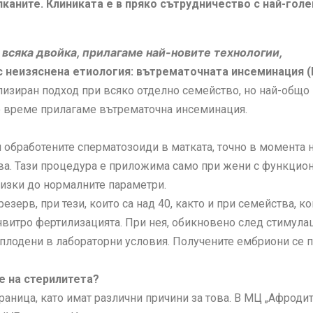
лканите. Клиниката е в пряко сътрудничество с най-голе
сяка двойка, прилагаме най-новите технологии,
с неизяснена етиология: вътрематочната инсеминация (IU
изиран подход при всяко отделно семейство, но най-общо
го време прилагаме вътрематочна инсеминация.
н обработените сперматозоиди в матката, точно в момента 
ва. Тази процедура е приложима само при жени с функцио
близки до нормалните параметри.
зерв, при тези, които са над 40, както и при семейства, к
витро фертилизацията. При нея, обикновено след стимулац
оплодени в лабораторни условия. Получените ембриони се п
е на стерилитета?
аница, като имат различни причини за това. В МЦ „Афродит