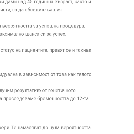
и дами над 45 годишна възраст, както и
исти, за да обсъдите вашия
 вероятността за успешна процедура.
аксимално шанса си за успех.
татус на пациентите, правят се и такива
идуална в зависимост от това как тялото
лучим резултатите от генетичното
а проследяваме бременността до 12-та
ри. Те намаляват до нула вероятността