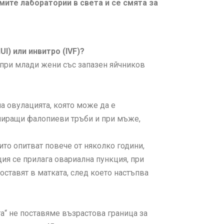
мите лаборатории в света и се смята за
I) или инвитро (IVF)?
 при млади жени със запазен яйчников
на овулацията, която може да е
ниращи фалопиеви тръби и при мъже,
оито опитват повече от няколко години,
ия се прилага овариална пункция, при
оставят в матката, след което настъпва
а“ не поставяме възрастова граница за