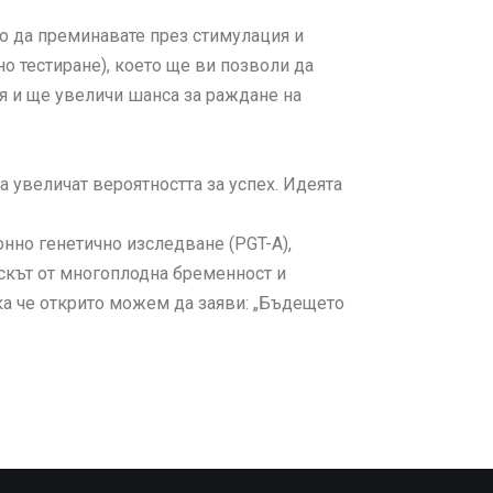
о да преминавате през стимулация и
о тестиране), което ще ви позволи да
я и ще увеличи шанса за раждане на
 увеличат вероятността за успех. Идеята
нно генетично изследване (PGT-A),
искът от многоплодна бременност и
ака че открито можем да заяви: „Бъдещето