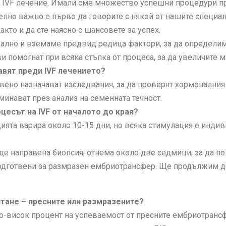
а IVF лечение. Имали сме множество успешни процедури пр
телно важно е първо да говорите с някой от нашите специал
акто и да сте наясно с шансовете за успех.
ално и вземаме предвид редица фактори, за да определим
 помогнат при всяка стъпка от процеса, за да увеличите м
авят преди IVF лечението?
ено назначават изследвания, за да проверят хормоналния с
инават през анализ на семенната течност.
цесът на IVF от началото до края?
ята варира около 10-15 дни, но всяка стимулация е индив
де направена биопсия, отнема около две седмици, за да по
подготвени за размразен ембриотрансфер. Ще продължим д
тане – пресните или размразените?
-висок процент на успеваемост от пресните ембриотрансфе