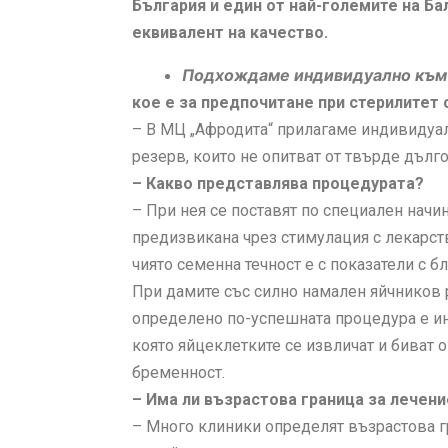
България и един от най-големите на Ба
еквивалент на качество.
Подхождаме индивидуално към в
кое е за предпочитане при стерилитет 
– В МЦ „Афродита“ прилагаме индивидуал
резерв, които не опитват от твърде дъл
– Какво представлява процедурата?
– При нея се поставят по специален начи
предизвикана чрез стимулация с лекарст
чиято семенна течност е с показатели с 
При дамите със силно намален яйчников ре
определено по-успешната процедура е ин
която яйцеклетките се извличат и биват 
бременност.
– Има ли възрастова граница за лечени
– Много клиники определят възрастова гр