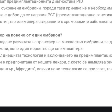
ват предимплантационната диагностика PID.
съхранени ембриони, поради тази причина не е необходим
е е добре да се направи PGT (преимплантационно генетичн
отип, ще елиминира свързаните с хромозомите заболявани
ер на повече от един ембрион?
ждане разчитаха на трансфер на множество ембриони, за да
иони, поне един вероятно ще се имплантира.
 С днешната технология и включването на предимплантацио
 е предпочитана от нашите лекари, с което се намалява р
център „Афродита“, всички нови технологии се прилагат, т