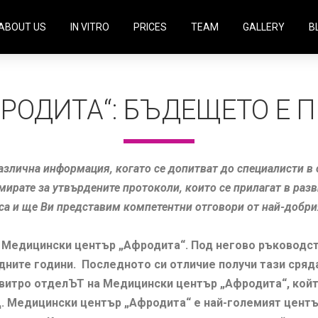
ABOUT US
IN VITRO
PRICES
TEAM
GALLERY
B
РОДИТА“: БЪДЕЩЕТО Е 
азлична информация, когато се допитват до специалисти в 
мирате за утвърдените протоколи, които се прилагат в разв
а и ще Ви представим компетентни отговори от най-добрия 
в Медицински център „Афродита“. Под негово ръководст
едните години. Последното си отличие получи тази сряд
витро отделЪТ на Медицински център „Афродита“, който
Д. Медицински център „Афродита“ е най-големият центъ