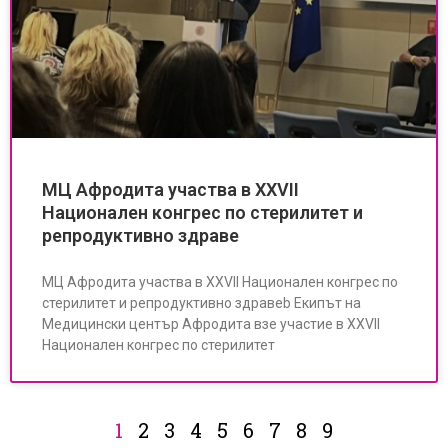
МЦ Афродита участва в XXVII
Национален конгрес по стерилитет и
репродуктивно здраве
МЦ Афродита участва в XXVII Национален конгрес по
стерилитет и репродуктивно здравеb Екипът на
Медицински център Афродита взе участие в XXVII
Национален конгрес по стерилитет
1
2
3
4
5
6
7
8
9