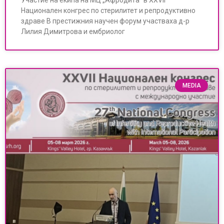
Участие на екипа на МЦ „Афродита“ в XXVII
Национален конгрес по стерилитет и репродуктивно
здраве В престижния научен форум участваха д-р
Лилия Димитрова и ембриолог
MEDIA