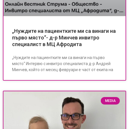
„Нуждите на пациентките ми са винаги на
първо място“- д-р Минчев инвитро
специалист в МЦ Афродита
„Нуждите на пациентките ми са винаги на първо
място“ Интервю с инвитро специалиста д-р Андрей
Минчев, който от месец февруари е част от екипа на
MEDIA