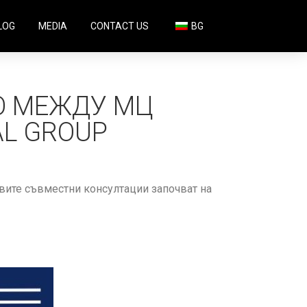
LOG
MEDIA
CONTACT US
BG
О МЕЖДУ МЦ
AL GROUP
рвите съвместни консултации започват на