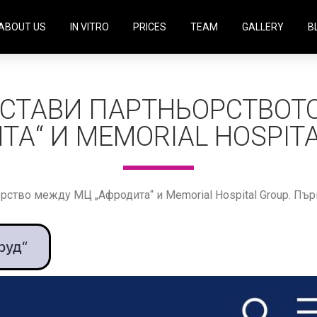
ABOUT US
IN VITRO
PRICES
TEAM
GALLERY
B
ДСТАВИ ПАРТНЬОРСТВОТ
ТА“ И MEMORIAL HOSPIT
орство между МЦ „Афродита“ и Memorial Hospital Group. Пъ
руд“