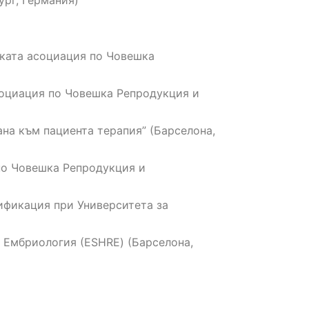
ург, Германия)
ската асоциация по Човешка
асоциация по Човешка Репродукция и
ана към пациента терапия” (Барселона,
 по Човешка Репродукция и
ификация при Университета за
и Ембриология (ЕSHRE) (Барселона,