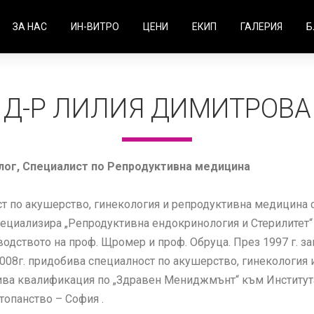
ЗА НАС
ИН-ВИТРО
ЦЕНИ
ЕКИП
ГАЛЕРИЯ
Б
Д-Р ЛИЛИЯ ДИМИТРОВА
лог, Специалист по Репродуктивна медицина
 по акушерство, гинекология и репродуктивна медицина с
пециализира „Репродуктивна ендокринология и Стерилитет“
оводството на проф. Щромер и проф. Обруца. През 1997 г. 
 2008г. придобива специалност по акушерство, гинекологи
бива квалификация по „Здравен Мениджмънт“ към Институ
топанство – София .