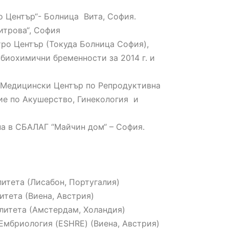
о Център“- Болница Вита, София.
итрова“, София
итро Център (Токуда Болница София),
биохимични бременности за 2014 г. и
 в Медицински Център по Репродуктивна
ие по Акушерство, Гинекология и
на в СБАЛАГ “Майчин дом“ – София.
итета (Лисабон, Португалия)
итета (Виена, Австрия)
литета (Амстердам, Холандия)
Ембриология (ESHRE) (Виена, Австрия)