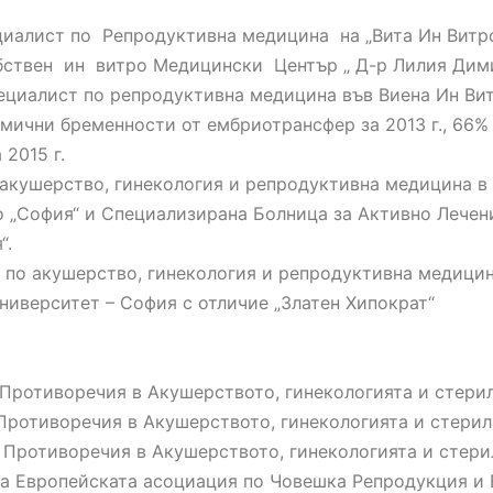
циалист по Репродуктивна медицина на „Вита Ин Витр
бствен ин витро Медицински Център „ Д-р Лилия Дим
 специалист по репродуктивна медицина във Виена Ин В
мични бременности от ембриотрансфер за 2013 г., 66% 
2015 г.
 по акушерство, гинекология и репродуктивна медицина
 „София“ и Специализирана Болница за Активно Лечен
“.
т по акушерство, гинекология и репродуктивна медици
Университет – София с отличие „Златен Хипократ“
 Противоречия в Акушерството, гинекологията и стерил
 Противоречия в Акушерството, гинекологията и стерил
 Противоречия в Акушерството, гинекологията и стери
 на Европейската асоциация по Човешка Репродукция и 