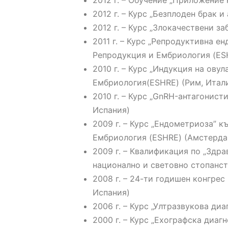
2012 г. – Обучение „Приложение
2012 г. – Курс „Безплоден брак 
2012 г. – Курс „Злокачествени з
2011 г. – Курс „Репродуктивна 
Репродукция и Ембриология (ES
2010 г. – Курс „Индукция на ов
Ембриология(ESHRE) (Рим, Итал
2010 г. – Курс „GnRH-антагонис
Испания)
2009 г. – Курс „Ендометриоза” 
Ембриология (ESHRE) (Амстерда
2009 г. – Квалификация по „Здр
национално и световно стопанст
2008 г. – 24-ти годишен конгре
Испания)
2006 г. – Курс „Ултразвукова ди
2000 г. – Курс „Ехографска диаг