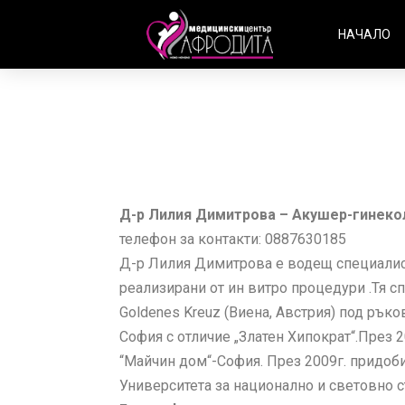
НАЧАЛО
Д-р Лилия Димитрова – Акушер-гинеко
телефон за контакти: 0887630185
Д-р Лилия Димитрова е водещ специалист
реализирани от ин витро процедури .Тя с
Goldenes Kreuz (Виена, Австрия) под рък
София с отличие „Златен Хипократ“.През
“Майчин дом“-София. През 2009г. придо
Университета за национално и световно с