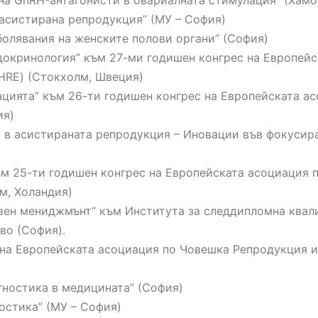
 на GnRH-антагонисти в овариалната стимулация” (Хамб
и асистирана репродукция” (МУ – София)
аболявания на женските полови органи” (София)
ендокринология” към 27-ми годишен конгрес на Европей
HRE) (Стокхолм, Швеция)
улацията” към 26-ти годишен конгрес на Европейската 
ия)
ти в асистираната репродукция – Иновации във фокусир
към 25-ти годишен конгрес на Европейската асоциация
м, Холандия)
авен мениджмънт“ към Института за следдипломна квал
во (София).
с на Европейската асоциация по Човешка Репродукция 
агностика в медицината” (София)
ностика” (МУ – София)