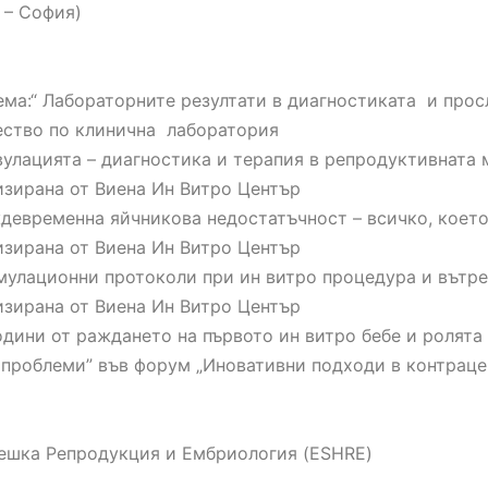
У – София)
ема:“ Лабораторните резултати в диагностиката и прос
ество по клинична лаборатория
овулацията – диагностика и терапия в репродуктивната
изирана от Виена Ин Витро Център
еждевременна яйчникова недостатъчност – всичко, коет
изирана от Виена Ин Витро Център
тимулационни протоколи при ин витро процедура и вътр
изирана от Виена Ин Витро Център
 години от раждането на първото ин витро бебе и ролят
проблеми” във форум „Иновативни подходи в контраце
ешка Репродукция и Ембриология (ESHRE)