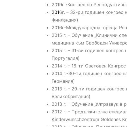
2019г -Конгрес по Репродуктивн
201
6г. – 32-ри годишен конгрес
Финландия)
2016г-Международна среща Реп
2015 г. – Обучение „Клинични с
медицина към Свободен Универси
2015 г. – 31-ви годишен конгре
Португалия)
2014 г. – 16-ти Световен Конгре
2014 г.-30-ти годишен конгрес 
Германия)
2013 г. – 29-ти годишен конгре
Великобритания)
2013 г. – Обучение „Ултразвук в
2012 г. – Продължителна специа
Kinderwunschzentrum Goldenes K