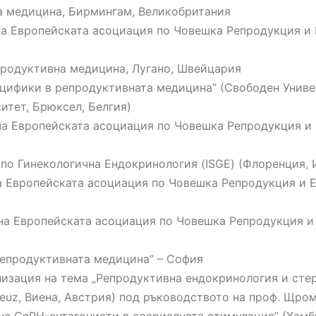
а медицина, Бирмингам, Великобритания
 на Европейската асоциация по Човешка Репродукция и
родуктивна медицина, Лугано, Швейцария
пецифики в репродуктивната медицина” (Свободен Унив
тет, Брюксел, Белгия)
с на Европейската асоциация по Човешка Репродукция и
с по Гинекологична Ендокринология (ISGE) (Флоренция, 
на Европейската асоциация по Човешка Репродукция и 
с на Европейската асоциация по Човешка Репродукция и
 репродуктивната медицина” – София
лизация на тема „Репродуктивна ендокринология и сте
reuz, Виена, Австрия) под ръководството на проф. Щром