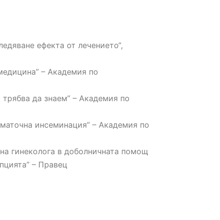
ледяване ефекта от лечението“,
 медицина” – Академия по
о трябва да знаем” – Академия по
ематочна инсеминация” – Академия по
а на гинеколога в доболничната помощ
пцията” – Правец