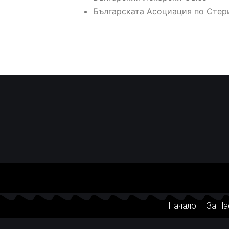
Българската Асоциация по Стер
Начало
За На