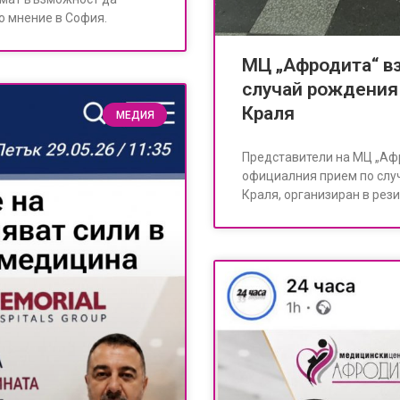
о мнение в София.
МЦ „Афродита“ вз
случай рождения
Краля
МЕДИЯ
Представители на МЦ „Афр
официалния прием по слу
Краля, организиран в рез