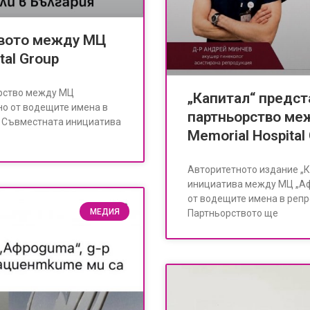
ството между МЦ
tal Group
орство между МЦ
„Капитал“ предст
дно от водещите имена в
партньорство ме
. Съвместната инициатива
Memorial Hospital
Авторитетното издание „
инициатива между МЦ „Афр
от водещите имена в репр
МЕДИЯ
Партньорството ще