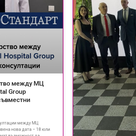
ство между МЦ
tal Group
 съвместни
султации между МЦ
явена нова дата – 18 юли
имат възможност да