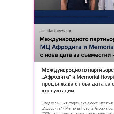
Международното партньор
„Афродита“ и Memorial Hospi
продължава с нова дата за
консултации
След успешния старт на съвместните кон
„Афродита“ и Memorial Hospital Group е об
2026 г. Българските пациенти отново ще 