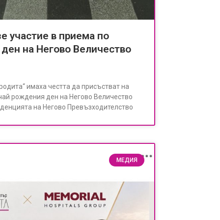
е участие в приема по
 ден на Негово Величество
одита“ имаха честта да присъстват на
чай рождения ден на Негово Величество
иденцията на Негово Превъзходителство
МЕДИЯ