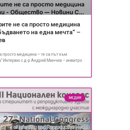
ите не са просто медицина
сбъдването на една мечта“ –
ев
а просто медицина – те са път към
“ Интервю с д-р Андрей Минчев – инвитро
МЕДИЯ