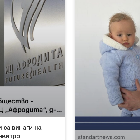
 са винаги на
нвитро