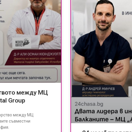
ството между МЦ
tal Group
ьорство между МЦ
рвите съвместни
офия.