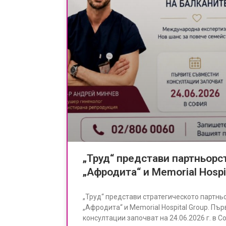
„Труд“ представи партньор
„Афродита“ и Memorial Hospi
„Труд“ представи стратегическото партн
„Афродита“ и Memorial Hospital Group. Пъ
консултации започват на 24.06.2026 г. в С