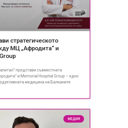
ави стратегическото
жду МЦ „Афродита“ и
 Group
Капитал“ представи съвместната
одита“ и Memorial Hospital Group – едно
одуктивната медицина на Балканите.
МЕДИЯ