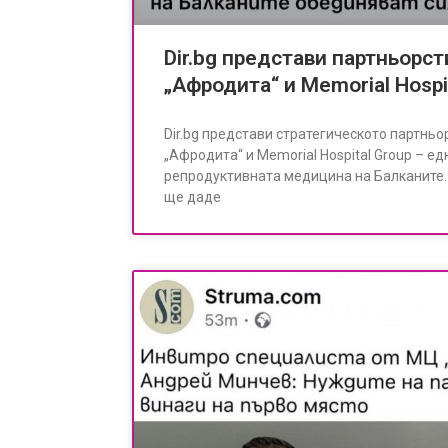
Dir.bg представи партньор
„Афродита“ и Memorial Hospi
Dir.bg представи стратегическото партнь
„Афродита“ и Memorial Hospital Group – е
репродуктивната медицина на Балканите
ще даде