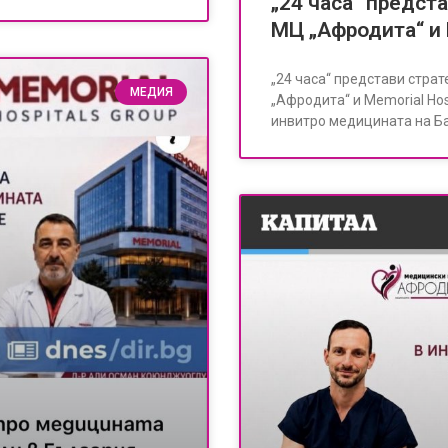
„24 часа“ предст
МЦ „Афродита“ и 
„24 часа“ представи стра
МЕДИЯ
„Афродита“ и Memorial Hos
инвитро медицината на Б