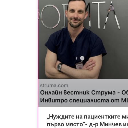
„Нуждите на пациентките ми
първо място“- д-р Минчев и