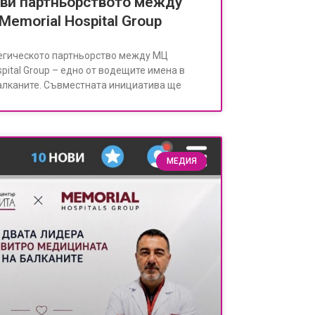
ави партньорството между
Memorial Hospital Group
тегическото партньорство между МЦ
pital Group – едно от водещите имена в
алканите. Съвместната инициатива ще
МЕДИЯ