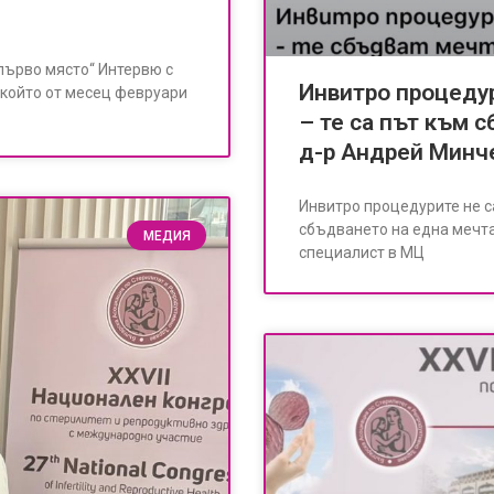
 първо място“ Интервю с
Инвитро процедур
 който от месец февруари
– те са път към 
д-р Андрей Минч
Инвитро процедурите не с
сбъдването на една мечта
МЕДИЯ
специалист в МЦ