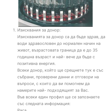
Изисквания за донор:
Изискванията за донор са да бъде здрав, да
води здравословен до нормален начин на
живот, възрастовата граница да е до 35
годишна възраст и най- вече да бъде с
позитивна енергия.
Всеки донор, който ще срещнете тук е със
събрани, проверени данни и отговори на
въпроси, с които да ви помогнем да
намерите най- подходящият за Вас.
Във всеки един профил ще се запознаете
със следната информация:
Раса