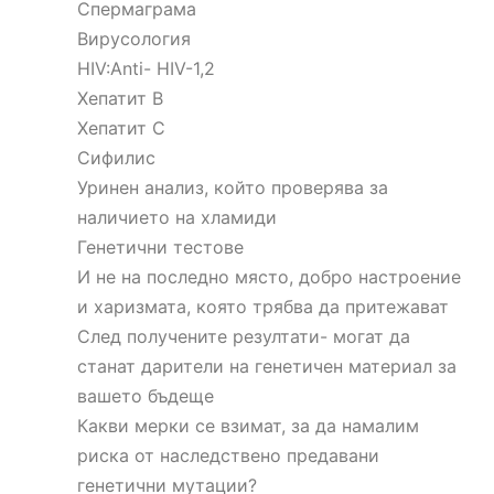
Спермаграма
Вирусология
HIV:Anti- HIV-1,2
Хепатит B
Хепатит C
Сифилис
Уринен анализ, който проверява за
наличието на хламиди
Генетични тестове
И не на последно място, добро настроение
и харизмата, която трябва да притежават
След получените резултати- могат да
станат дарители на генетичен материал за
вашето бъдеще
Какви мерки се взимат, за да намалим
риска от наследствено предавани
генетични мутации?