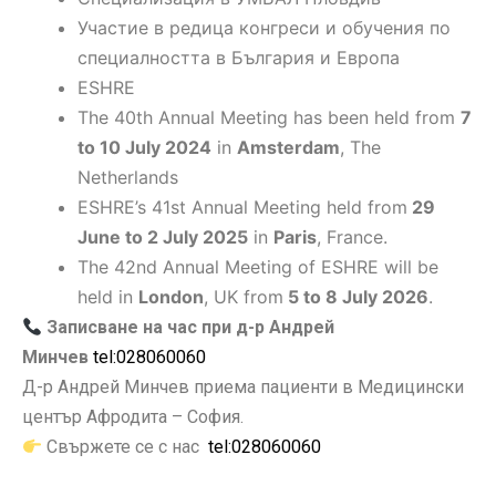
Участие в редица конгреси и обучения по
специалността в България и Европа
ESHRE
The 40th Annual Meeting has been held from
7
to 10 July 2024
in
Amsterdam
, The
Netherlands
ESHRE’s 41st Annual Meeting held from
29
June to 2 July 2025
in
Paris
, France.
The 42nd Annual Meeting of ESHRE will be
held in
London
, UK from
5 to 8 July 2026
.
Записване на час при д-р Андрей
Минчев
tel:028060060
Д-р Андрей Минчев приема пациенти в Медицински
център Афродита – София.
Свържете се с нас
tel:028060060