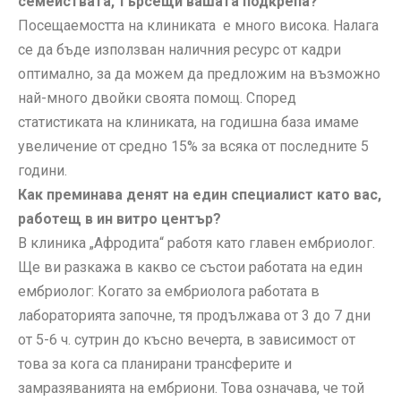
семействата, търсещи вашата подкрепа?
Посещаемостта на клиниката е много висока. Налага
се да бъде използван наличния ресурс от кадри
оптимално, за да можем да предложим на възможно
най-много двойки своята помощ. Според
статистиката на клиниката, на годишна база имаме
увеличение от средно 15% за всяка от последните 5
години.
Как преминава денят на един специалист като вас,
работещ в ин витро център?
В клиника „Афродита“ работя като главен ембриолог.
Ще ви разкажа в какво се състои работата на един
ембриолог: Когато за ембриолога работата в
лабораторията започне, тя продължава от 3 до 7 дни
от 5-6 ч. сутрин до късно вечерта, в зависимост от
това за кога са планирани трансферите и
замразяванията на ембриони. Това означава, че той