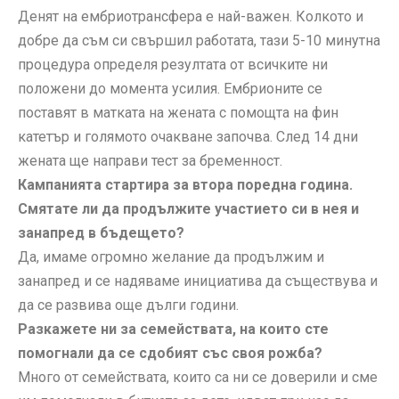
Денят на ембриотрансфера е най-важен. Колкото и
добре да съм си свършил работата, тази 5-10 минутна
процедура определя резултата от всичките ни
положени до момента усилия. Ембрионите се
поставят в матката на жената с помощта на фин
катетър и голямото очакване започва. След 14 дни
жената ще направи тест за бременност.
Кампанията стартира за втора поредна година.
Смятате ли да продължите участието си в нея и
занапред в бъдещето?
Да, имаме огромно желание да продължим и
занапред и се надяваме инициатива да съществува и
да се развива още дълги години.
Разкажете ни за семействата, на които сте
помогнали да се сдобият със своя рожба?
Много от семействата, които са ни се доверили и сме