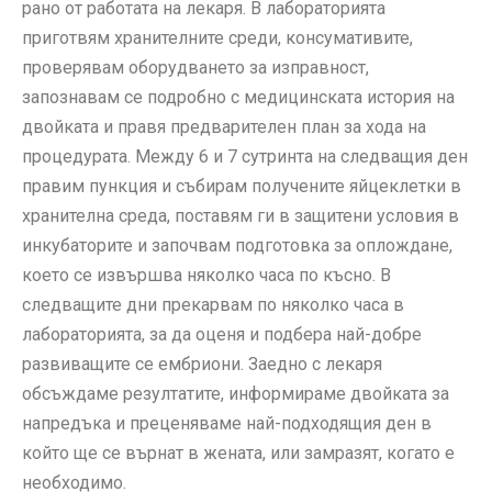
рано от работата на лекаря. В лабораторията
приготвям хранителните среди, консумативите,
проверявам оборудването за изправност,
запознавам се подробно с медицинската история на
двойката и правя предварителен план за хода на
процедурата. Между 6 и 7 сутринта на следващия ден
правим пункция и събирам получените яйцеклетки в
хранителна среда, поставям ги в защитени условия в
инкубаторите и започвам подготовка за оплождане,
което се извършва няколко часа по късно. В
следващите дни прекарвам по няколко часа в
лабораторията, за да оценя и подбера най-добре
развиващите се ембриони. Заедно с лекаря
обсъждаме резултатите, информираме двойката за
напредъка и преценяваме най-подходящия ден в
който ще се върнат в жената, или замразят, когато е
необходимо.