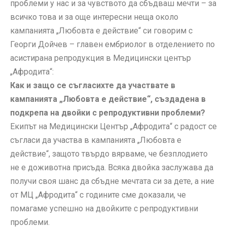
проблеми у нас и за чувството да сбъдваш мечти – за
всичко това и за още интересни неща около
кампанията „Любовта е действие“ си говорим с
Георги Дойчев – главен ембриолог в отделението по
асистирана репродукция в Медицински център
„Афродита“:
Как и защо се съгласихте да участвате в
кампанията „Любовта е действие“, създадена в
подкрепа на двойки с репродуктивни проблеми?
Екипът на Медицински Център „Афродита“ с радост се
съгласи да участва в кампанията „Любовта е
действие“, защото твърдо вярваме, че безплодието
не е доживотна присъда. Всяка двойка заслужава да
получи своя шанс да сбъдне мечтата си за дете, а ние
от МЦ „Афродита“ с годините сме доказали, че
помагаме успешно на двойките с репродуктивни
проблеми.