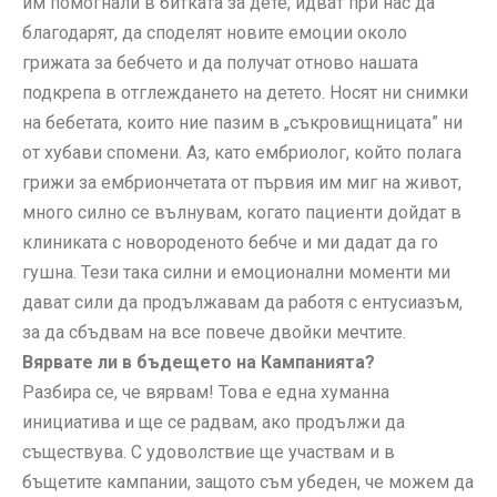
им помогнали в битката за дете, идват при нас да
благодарят, да споделят новите емоции около
грижата за бебчето и да получат отново нашата
подкрепа в отглеждането на детето. Носят ни снимки
на бебетата, които ние пазим в „съкровищницата” ни
от хубави спомени. Аз, като ембриолог, който полага
грижи за ембриончетата от първия им миг на живот,
много силно се вълнувам, когато пациенти дойдат в
клиниката с новороденото бебче и ми дадат да го
гушна. Тези така силни и емоционални моменти ми
дават сили да продължавам да работя с ентусиазъм,
за да сбъдвам на все повече двойки мечтите.
Вярвате ли в бъдещето на Кампанията?
Разбира се, че вярвам! Това е една хуманна
инициатива и ще се радвам, ако продължи да
съществува. С удоволствие ще участвам и в
бъщетите кампании, защото съм убеден, че можем да