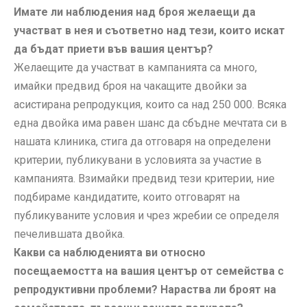
Имате ли наблюдения над броя желаещи да
участват в нея и съответно над тези, които искат
да бъдат приети във вашия център?
Желаещите да участват в кампанията са много,
имайки предвид броя на чакащите двойки за
асистирана репродукция, които са над 250 000. Всяка
една двойка има равен шанс да сбъдне мечтата си в
нашата клиника, стига да отговаря на определени
критерии, публикувани в условията за участие в
кампанията. Взимайки предвид тези критерии, ние
подбираме кандидатите, които отговарят на
публикуваните условия и чрез жребии се определя
печелившата двойка.
Какви са наблюденията ви относно
посещаемостта на вашия център от семейства с
репродуктивни проблеми? Нараства ли броят на