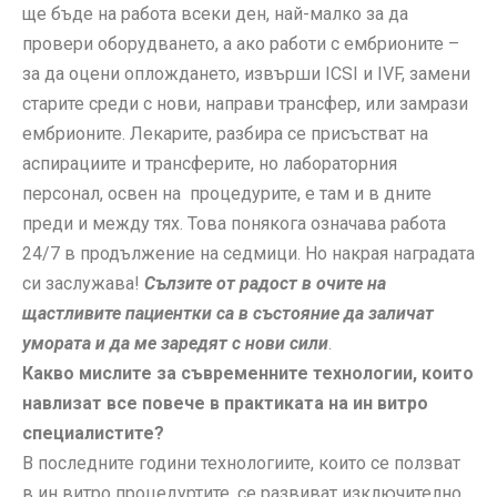
ще бъде на работа всеки ден, най-малко за да
провери оборудването, а ако работи с ембрионите –
за да оцени оплождането, извърши ICSI и IVF, замени
старите среди с нови, направи трансфер, или замрази
ембрионите. Лекарите, разбира се присъстват на
аспирациите и трансферите, но лабораторния
персонал, освен на процедурите, е там и в дните
преди и между тях. Това понякога означава работа
24/7 в продължение на седмици. Но накрая наградата
си заслужава!
Сълзите от радост в очите на
щастливите пациентки са в състояние да заличат
умората и да ме заредят с нови сили
.
Какво мислите за съвременните технологии, които
навлизат все повече в практиката на ин витро
специалистите?
В последните години технологиите, които се ползват
в ин витро процедуртите, се развиват изключително