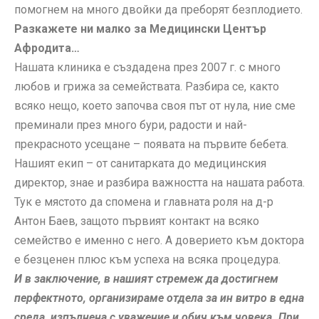
помогнем на много двойки да преборят безплодието.
Разкажете ни малко за Медицински Център
Афродита…
Нашата клиника е създадена през 2007 г. с много
любов и грижа за семействата. Разбира се, както
всяко нещо, което започва своя път от нула, ние сме
преминали през много бури, радости и най-
прекрасното усещане – появата на първите бебета.
Нашият екип – от санитарката до медицинския
директор, знае и разбира важността на нашата работа.
Тук е мястото да спомена и главната роля на д-р
Антон Баев, защото първият контакт на всяко
семейство е именно с него. А доверието към доктора
е безценен плюс към успеха на всяка процедура.
И в заключение, в нашият стремеж да достигнем
перфектното, организираме отдела за ин витро в една
среда, изпълнена с уважение и обич към човека. При