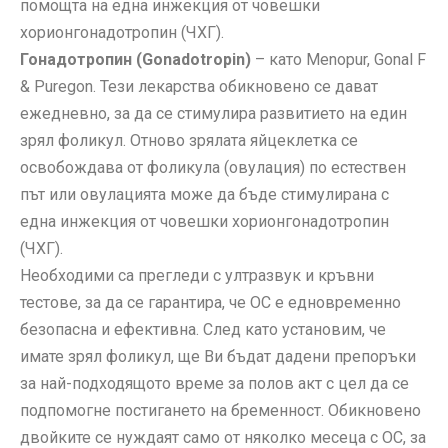
помощта на една инжекция от човешки
хорионгонадотропин (ЧХГ).
Гонадотропин (Gonadotropin)
– като Menopur, Gonal F
& Puregon. Тези лекарства обикновено се дават
ежедневно, за да се стимулира развитието на един
зрял фоликул. Отново зрялата яйцеклетка се
освобождава от фоликула (овулация) по естествен
път или овулацията може да бъде стимулирана с
една инжекция от човешки хорионгонадотропин
(ЧХГ).
Необходими са прегледи с ултразвук и кръвни
тестове, за да се гарантира, че ОС е едновременно
безопасна и ефективна. След като установим, че
имате зрял фоликул, ще Ви бъдат дадени препоръки
за най-подходящото време за полов акт с цел да се
подпомогне постигането на бременност. Обикновено
двойките се нуждаят само от няколко месеца с ОС, за