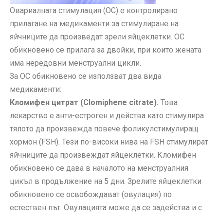
Овариалната стимулация (ОС) е контролирано
прилагане на медикаменти за стимулиране на
яйчниците да произведат зрели яйцеклетки. ОС
обикновено се прилага за двойки, при които жената
има нередовни менструални цикли.
За ОС обикновено се използват два вида
медикаменти:
Кломифен цитрат (Clomiphene citrate).
Това
лекарство е анти-естроген и действа като стимулира
тялото да произвежда повече фоликулстимулиращ
хормон (FSH). Тези по-високи нива на FSH стимулират
яйчниците да произвеждат яйцеклетки. Кломифен
обикновено се дава в началото на менструалния
цикъл в продължение на 5 дни. Зрелите яйцеклетки
обикновено се освобождават (овулация) по
естествен път. Овулацията може да се задейства и с