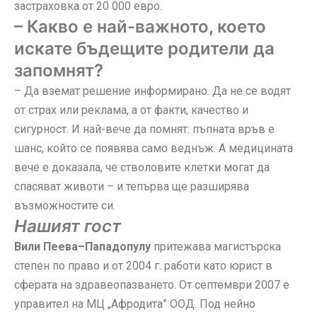
застраховка от 20 000 евро.
– Какво е най-важното, което
искате бъдещите родители да
запомнят?
– Да вземат решение информирано. Да не се водят
от страх или реклама, а от факти, качество и
сигурност. И най-вече да помнят: пъпната връв е
шанс, който се появява само веднъж. А медицината
вече е доказала, че стволовите клетки могат да
спасяват животи – и тепърва ще разширява
възможностите си.
Нашият гост
Вили Пеева–Пападопулу
притежава магистърска
степен по право и от 2004 г. работи като юрист в
сферата на здравеопазването. От септември 2007 е
управител на МЦ „Афродита” ООД. Под нейно