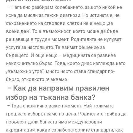
– Напълно разбирам колебанието, защото никой не
иска да мисли за тежки диагнози. Но истината е, че
съхранението на стволови клетки не е нещо „за
всеки ден“. То е възможност, която може да бъде
решаваща в труден момент. Родителите не купуват
услуга за настоящето. Те взимат решение за
бъдещето. И още нещо – медицината се развива
изключително бързо. Това, което днес изглежда като
„възможно утре“, много често става стандарт по-
бързо, отколкото очакваме.
– Как да направим правилен
избор на тъканна банка?
– Това е критично важен момент. Най-голямата
грешка е изборът само по цена. Родителите трябва да
проверят дали банката има международни
акредитации, какви са лабораторните стандарти, как