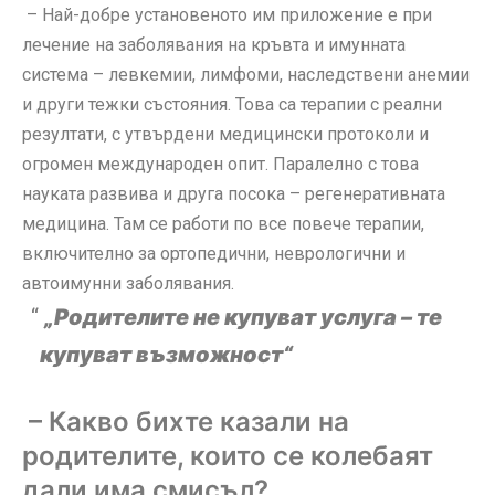
– Най-добре установеното им приложение е при
лечение на заболявания на кръвта и имунната
система – левкемии, лимфоми, наследствени анемии
и други тежки състояния. Това са терапии с реални
резултати, с утвърдени медицински протоколи и
огромен международен опит. Паралелно с това
науката развива и друга посока – регенеративната
медицина. Там се работи по все повече терапии,
включително за ортопедични, неврологични и
автоимунни заболявания.
„Родителите не купуват услуга – те
купуват възможност“
– Какво бихте казали на
родителите, които се колебаят
дали има смисъл?