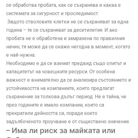
се обработва пробата, как се съхранява и каква е
системата за сигурност и проследимост.
Защото стволовите клетки не се съхраняват за една
година – те се съхраняват за десетилетия. И ако
пробата не е обработена и замразена по правилния
начин, тя може да се окаже негодна в момент, когато
е най-нужна.
Необходимо е да се вземат предвид също опитът и
капацитетът на човешките ресурси. От особена
важност е внимателно да се анализира състоянието и
устойчивостта на компаниите, които предлагат
съхранение за толкова дълъг период. Не е тайна, че
през годините е имало компании, които са
прекратили дейността си, поради което
задълбоченото проучване е от съществено значение.
– Има ли риск за майката или