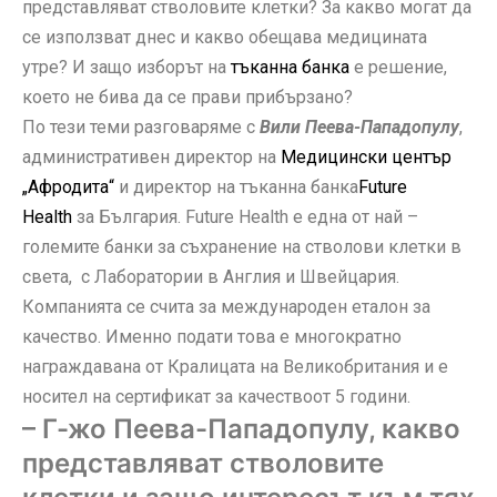
представляват стволовите клетки? За какво могат да
се използват днес и какво обещава медицината
утре? И защо изборът на
тъканна банка
е решение,
което не бива да се прави прибързано?
По тези теми разговаряме с
Вили Пеева-Пападопулу
,
административен директор на
Медицински център
„Афродита“
и директор на тъканна банка
Future
Health
за България. Future Health е една от най –
големите банки за съхранение на стволови клетки в
света, с Лаборатории в Англия и Швейцария.
Компанията се счита за международен еталон за
качество. Именно подати това е многократно
награждавана от Кралицата на Великобритания и е
носител на сертификат за качествоот 5 години.
– Г-жо Пеева-Пападопулу, какво
представляват стволовите