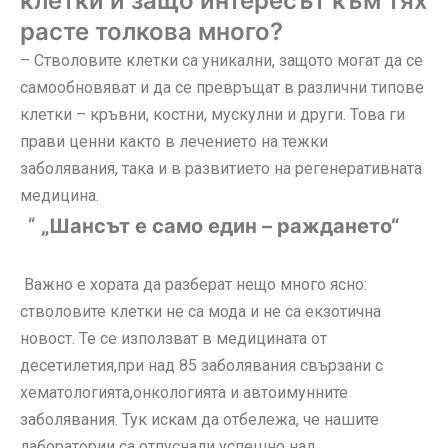
клетки и защо интересът към тях
расте толкова много?
– Стволовите клетки са уникални, защото могат да се
самообновяват и да се превръщат в различни типове
клетки – кръвни, костни, мускулни и други. Това ги
прави ценни както в лечението на тежки
заболявания, така и в развитието на регенеративната
медицина.
„Шансът е само един – раждането“
Важно е хората да разберат нещо много ясно:
стволовите клетки не са мода и не са екзотична
новост. Те се използват в медицината от
десетилетия,при над 85 заболявания свързани с
хематологията,онкологията и автоимунните
заболявания. Тук искам да отбележа, че нашите
лаборатории са отпуснали успешно над