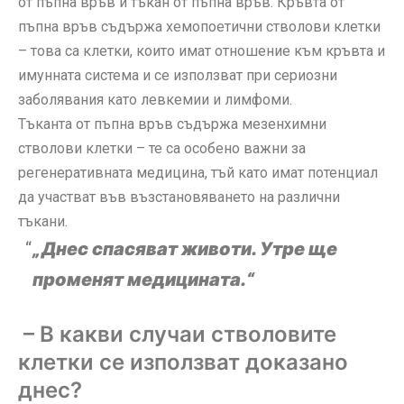
от пъпна връв и тъкан от пъпна връв. Кръвта от
пъпна връв съдържа хемопоетични стволови клетки
– това са клетки, които имат отношение към кръвта и
имунната система и се използват при сериозни
заболявания като левкемии и лимфоми.
Тъканта от пъпна връв съдържа мезенхимни
стволови клетки – те са особено важни за
регенеративната медицина, тъй като имат потенциал
да участват във възстановяването на различни
тъкани.
„Днес спасяват животи. Утре ще
променят медицината.“
– В какви случаи стволовите
клетки се използват доказано
днес?