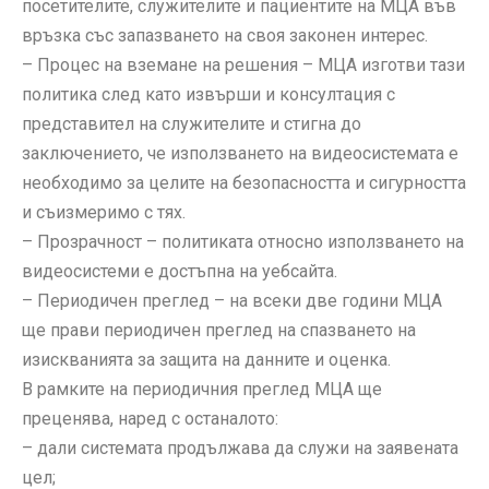
посетителите, служителите и пациентите на МЦА във
връзка със запазването на своя законен интерес.
– Процес на вземане на решения – МЦА изготви тази
политика след като извърши и консултация с
представител на служителите и стигна до
заключението, че използването на видеосистемата е
необходимо за целите на безопасността и сигурността
и съизмеримо с тях.
– Прозрачност – политиката относно използването на
видеосистеми е достъпна на уебсайта.
– Периодичен преглед – на всеки две години МЦА
ще прави периодичен преглед на спазването на
изискванията за защита на данните и оценка.
В рамките на периодичния преглед МЦА ще
преценява, наред с останалото:
– дали системата продължава да служи на заявената
цел;