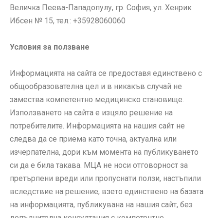
Величка Пеева-Пападопулу, гр. София, ул. Хенрик
Ибсен № 15, тел.: +35928060060
Условия за ползване
Информацията на сайта се предоставя единствено с
общообразователна цел и в никакъв случай не
замества компетентно медицинско становище.
Използването на сайта е изцяло решение на
потребителите. Информацията на нашия сайт не
следва да се приема като точна, актуална или
изчерпателна, дори към момента на публикуването
си да е била такава. МЦА не носи отговорност за
претърпени вреди или пропуснати ползи, настъпили
вследствие на решение, взето единствено на базата
на информацията, публикувана на нашия сайт, без
допълнителна консултация с компетентно