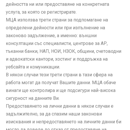
дейността ни или предоставяне на конкретната
услуга, за която се регистрирате.
МЦА използва трети страни за подпомагане на
определени дейности или при изпълнение на
законово задължение, а именно: външни
консултации със специалисти, центрове за АР,
тъканни банки, НАП, НОИ, НЗОК, общини, счетоводни
и адвокатски кантори, хостинг и поддръжка на
уебсайта и комуникации.
В някои случаи тези трети страни в тази сфера на
работа могат да получат Вашите данни. МЦА обаче
винаги ще контролира и ще подсигури най-висока
сигурност на данните Ви.
Предоставянето на лични данни в някои случаи е
задължително, за да спазим наши законови
изисквания и непредоставянето на личните данни би
могло да доведе до отказ от предоставяне на