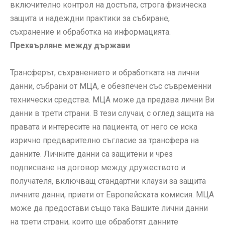
включително контрол на достъпа, строга физическа
защита и надеждни практики за събиране,
съхранение и обработка на информацията.
Прехвърляне между държави
Трансферът, съхранението и обработката на лични
данни, събрани от МЦА, е обезпечен със съвременни
технически средства. МЦА може да предава лични Ви
данни в трети страни. В тези случаи, с оглед защита на
правата и интересите на пациента, от него се иска
изрично предварително съгласие за трансфера на
данните. Личните данни са защитени и чрез
подписване на договор между дружеството и
получателя, включващ стандартни клаузи за защита
личните данни, приети от Европейската комисия. МЦА
може да предостави също така Вашите лични данни
на трети страни, които ще обработят данните