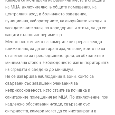
Камери са монтирани на различни места в сградата
на МЦА, включително: в общите помещения, на
централния вход в болничното заведение,
пункционна, лабораториите, на аварийните изходи, в
заседателните зали, по коридорите, и отвън, за да се
защити външният периметър.
Местоположението на камерите се преразглежда
внимателно, за да се гарантира, че зони, които не са
от значение за преследваните цели, са обхванати в
минимална степен. Наблюдението извън територията
на сградата е сведено до минимум.
Не се извършва наблюдение в зони, които са
свързани със завишени очаквания за
неприкосновеност, като стаите за почивка и
санитарните помещения на МЦА. По изключение, при
надлежно обосновани нужди, свързани със
сигурността, камери могат да се инсталират и в