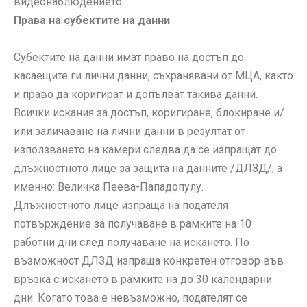
видеонаблюдението.
Права на субектите на данни
Субектите на данни имат право на достъп до
касаещите ги лични данни, съхранявани от МЦА, както
и право да коригират и допълват такива данни.
Всички искания за достъп, коригиране, блокиране и/
или заличаване на лични данни в резултат от
използването на камери следва да се изпращат до
длъжностното лице за защита на данните /ДЛЗД/, а
именно: Величка Пеева-Пападопулу.
Длъжностното лице изпраща на подателя
потвърждение за получаване в рамките на 10
работни дни след получаване на искането. По
възможност ДЛЗД изпраща конкретен отговор във
връзка с искането в рамките на до 30 календарни
дни. Когато това е невъзможно, подателят се