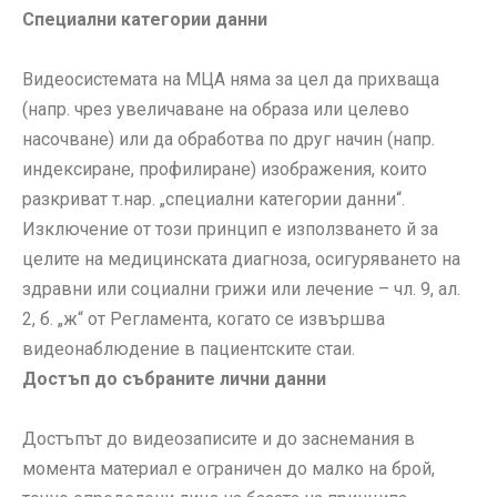
Специални категории данни
Видеосистемата на МЦА няма за цел да прихваща
(напр. чрез увеличаване на образа или целево
насочване) или да обработва по друг начин (напр.
индексиране, профилиране) изображения, които
разкриват т.нар. „специални категории данни“.
Изключение от този принцип е използването й за
целите на медицинската диагноза, осигуряването на
здравни или социални грижи или лечение – чл. 9, ал.
2, б. „ж“ от Регламента, когато се извършва
видеонаблюдение в пациентските стаи.
Достъп до събраните лични данни
Достъпът до видеозаписите и до заснемания в
момента материал е ограничен до малко на брой,