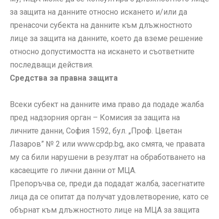
за защита на данните относно искането и/или да
пренасочи субекта на данните към длъжностното
лице за защита на данните, което да вземе решение
относно допустимостта на искането и съответните
последващи действия.
Средства за правна защита
Всеки субект на данните има право да подаде жалба
пред надзорния орган – Комисия за защита на
личните данни, София 1592, бул. „Проф. Цветан
Лазаров” № 2 или www.cpdp.bg, ако смята, че правата
му са били нарушени в резултат на обработването на
касаещите го лични данни от МЦА.
Препоръчва се, преди да подадат жалба, засегнатите
лица да се опитат да получат удовлетворение, като се
обърнат към длъжностното лице на МЦА за защита