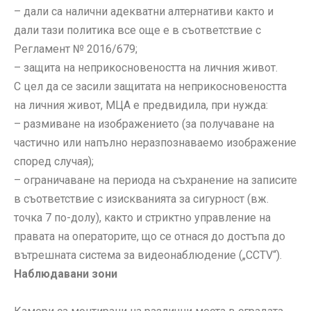
– дали са налични адекватни алтернативи както и
дали тази политика все още е в съответствие с
Регламент № 2016/679;
– защита на неприкосновеността на личния живот.
С цел да се засили защитата на неприкосновеността
на личния живот, МЦА е предвидила, при нужда:
– размиване на изображението (за получаване на
частично или напълно неразпознаваемо изображение
според случая);
– ограничаване на периода на съхранение на записите
в съответствие с изискванията за сигурност (вж.
точка 7 по-долу), както и стриктно управление на
правата на операторите, що се отнася до достъпа до
вътрешната система за видеонаблюдение („CCTV“).
Наблюдавани зони