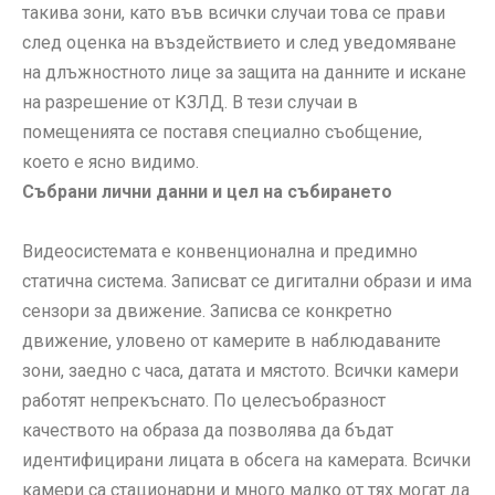
такива зони, като във всички случаи това се прави
след оценка на въздействието и след уведомяване
на длъжностното лице за защита на данните и искане
на разрешение от КЗЛД. В тези случаи в
помещенията се поставя специално съобщение,
което е ясно видимо.
Събрани лични данни и цел на събирането
Видеосистемата е конвенционална и предимно
статична система. Записват се дигитални образи и има
сензори за движение. Записва се конкретно
движение, уловено от камерите в наблюдаваните
зони, заедно с часа, датата и мястото. Всички камери
работят непрекъснато. По целесъобразност
качеството на образа да позволява да бъдат
идентифицирани лицата в обсега на камерата. Всички
камери са стационарни и много малко от тях могат да