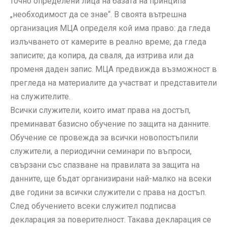
точно определени лица на базата на принципа
„необходимост да се знае“. В своята вътрешна
организация МЦА определя кой има право: да гледа
излъчването от камерите в реално време; да гледа
записите; да копира, да сваля, да изтрива или да
променя даден запис. МЦА предвижда възможност в
прегледа на материалите да участват и представители
на служителите.
Всички служители, които имат права на достъп,
преминават базисно обучение по защита на данните.
Обучение се провежда за всички новопостъпили
служители, а периодични семинари по въпроси,
свързани със спазване на правилата за защита на
данните, ще бъдат организирани най-малко на всеки
две години за всички служители с права на достъп.
След обучението всеки служител подписва
декларация за поверителност. Такава декларация се