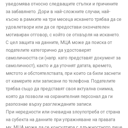
уведомява относно следващите стъпки и причините
за забавянето. Дори в най-сложните случаи, най-
късно в рамките на три месеца искането трябва да се
удовлетвори или да се предостави окончателен
мотивиран отговор, с който се отхвърля на искането.
С цел защита на данните, МЦА може да поиска от
подателите категорично да удостоверят
самоличността си (напр. като представят документ за
самоличност), както и да уточнят датата, времето,
мястото и обстоятелствата, при които са били заснети
от камерите или записани по телефона. Подателите
трябва също да представят своя актуална снимка,
която да позволи на охранителния персонал да ги
разпознае върху разглежданите записи.
При нередности или очевидна злоупотреба от страна
на субекта на данните при упражняване на правата
му, МЦА може да се консултира с длъжностното лице