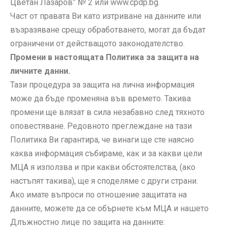
Цветан Лазаров” № 2 или www.cpdp.bg.
Част от правата Ви като изтриване на данните или
възразяване срещу обработването, могат да бъдат
ограничени от действащото законодателство.
Промени в настоящата Политика за защита на
личните данни.
Тази процедура за защита на лична информация
може да бъде променяна във времето. Такива
промени ще влязат в сила незабавно след тяхното
оповестяване. Редовното преглеждане на тази
Политика Ви гарантира, че винаги ще сте наясно
каква информация събираме, как и за какви цели
МЦА я използва и при какви обстоятелства, (ако
настъпят такива), ще я споделяме с други страни.
Ако имате въпроси по отношение защитата на
данните, можете да се обърнете към МЦА и нашето
Длъжностно лице по защита на данните: