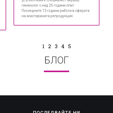
Д-р Белчева е специалист акушер
гинеколог с над 25 години опит.
Последните 13 години рaботи в сферата
на асистираната репродукция
1
2
3
4
5
БЛОГ
ПОСЛЕДВАЙТЕ НИ