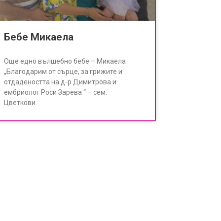
Бебе Микаела
Още едно вълшебно бебе – Микаела
„Благодарим от сърце, за грижите и
отдадеността на д-р Димитрова и
ембриолог Роси Зарева “ – сем.
Цветкови.