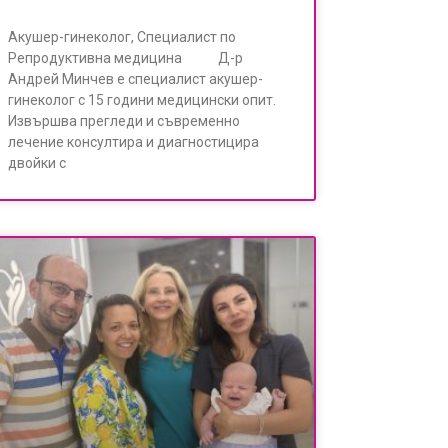
Акушер-гинеколог, Специалист по
Репродуктивна медицина Д-р
Андрей Минчев е специалист акушер-
гинеколог с 15 години медицински опит.
Извършва прегледи и съвременно
лечение консултира и диагностицира
двойки с