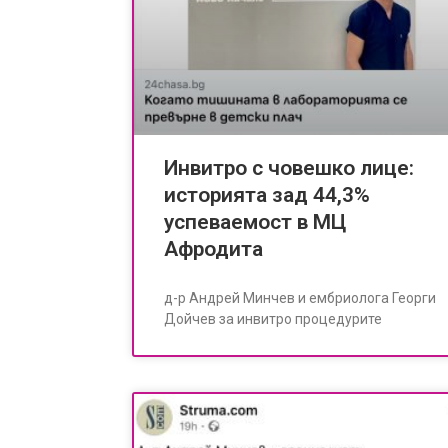
Инвитро с човешко лице:
историята зад 44,3%
успеваемост в МЦ
Афродита
д-р Андрей Минчев и ембриолога Георги
Дойчев за инвитро процедурите