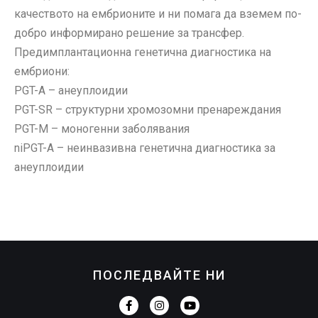
качеството на ембрионите и ни помага да вземем по-
добро информирано решение за трансфер.
Предимплантационна генетична диагностика на
ембриони:
PGT-A – анеуплоидии
PGT-SR – структурни хромозомни пренареждания
PGT-M – моногенни заболявания
niPGT-A – неинвазивна генетична диагностика за
анеуплоидии
ПОСЛЕДВАЙТЕ НИ