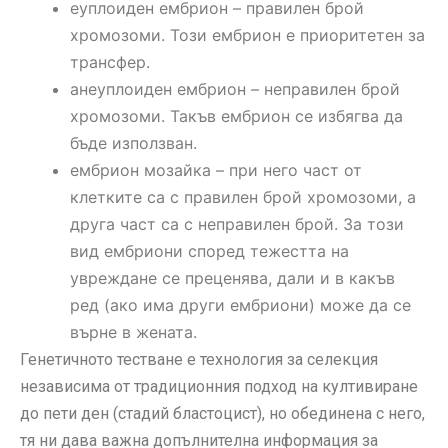
еуплоиден ембрион – правилен брой
хромозоми. Този ембрион е приоритетен за
трансфер.
анеуплоиден ембрион – неправилен брой
хромозоми. Такъв ембрион се избягва да
бъде използван.
ембрион мозайка – при него част от
клетките са с правилен брой хромозоми, а
друга част са с неправилен брой. За този
вид ембриони според тежестта на
увреждане се преценява, дали и в какъв
ред (ако има други ембриони) може да се
върне в жената.
Генетичното тестване е технология за селекция
независима от традиционния подход на култивиране
до пети ден (стадий бластоцист), но обединена с него,
тя ни дава важна допълнителна информация за