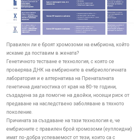
Правилен ли е броят хромозоми на ембриона, който
искаме да поставим в жената?
Генетичното тестване е технология, с която се
проверява ДНК на ембрионите в ембриологичната
лаборатория и е алтернатива на Пренаталната
генетична диагностика от края на 80-те години,
създадена за да помогне на двойки, носещи риск от
предаване на наследствено заболяване в тяхното
поколение.
Причината за създаване на тази технология е, че
ембрионите с правилен брой хромозоми (еуплоидни)
имат по-добра успеваемост от тези, които са с