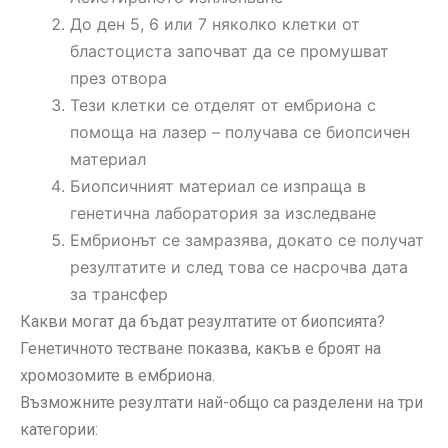
До ден 5, 6 или 7 няколко клетки от
бластоциста започват да се промушват
през отвора
Тези клетки се отделят от ембриона с
помоща на лазер – получава се биопсичен
материал
Биопсичният материал се изпраща в
генетична лаборатория за изследване
Ембрионът се замразява, докато се получат
резултатите и след това се насрочва дата
за трансфер
Какви могат да бъдат резултатите от биопсията?
Генетичното тестване показва, какъв е броят на
хромозомите в ембриона.
Възможните резултати най-общо са разделени на три
категории: