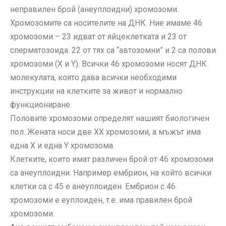
неправилен брой (анеуплоидни) хромозоми.
Хромозомите са носителите на ДНК. Ние имаме 46
хромозоми – 23 идват от яйцеклетката и 23 от
сперматозоида. 22 от тях са “автозомни” и 2 са полови
хромозоми (X и Y). Всички 46 хромозоми носят ДНК
молекулата, която дава всички необходими
инструкции на клетките за живот и нормално
функциониране.
Половите хромозоми определят нашият биологичен
пол. Жената носи две ХХ хромозоми, а мъжът има
една X и една Y хромозома.
Клетките, които имат различен брой от 46 хромозоми
са анеуплоидни. Например ембрион, на който всички
клетки са с 45 е анеуплоиден. Ембрион с 46
хромозоми е еуплоиден, т.е. има правилен брой
хромозоми.