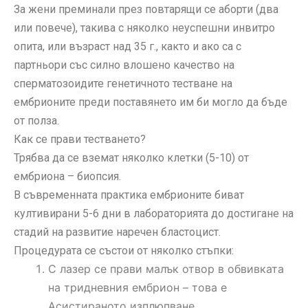
За жени преминали през повтарящи се аборти (два
или повече), такива с няколко неуспешни инвитро
опита, или възраст над 35 г., както и ако са с
партньори със силно влошено качество на
сперматозоидите генетичното тестване на
ембрионите преди поставянето им би могло да бъде
от полза.
Как се прави тестването?
Трябва да се вземат няколко клетки (5-10) от
ембриона – биопсия.
В съвременната практика ембрионите биват
култивирани 5-6 дни в лабораторията до достигане на
стадий на развитие наречен бластоцист.
Процедурата се състои от няколко стъпки:
С лазер се прави малък отвор в обвивката
на тридневния ембрион – това е
Асистираното изплюпване