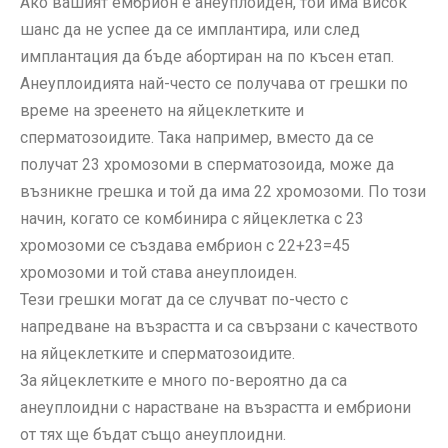
Ако вашият ембрион е анеуплоиден, той има висок
шанс да не успее да се имплантира, или след
имплантация да бъде абортиран на по късен етап.
Анеуплоидията най-често се получава от грешки по
време на зреенето на яйцеклетките и
сперматозоидите. Така например, вместо да се
получат 23 хромозоми в сперматозоида, може да
възникне грешка и той да има 22 хромозоми. По този
начин, когато се комбинира с яйцеклетка с 23
хромозоми се създава ембрион с 22+23=45
хромозоми и той става анеуплоиден.
Тези грешки могат да се случват по-често с
напредване на възрастта и са свързани с качеството
на яйцеклетките и сперматозоидите.
За яйцеклетките е много по-вероятно да са
анеуплоидни с нарастване на възрастта и ембриони
от тях ще бъдат също анеуплоидни.