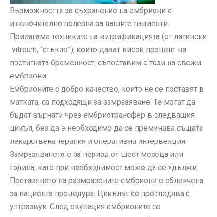
Възможността за съхранение на ембриони е
изключително полезна за нашите пациенти.
Прилагаме техниките на витрификацията (от латински
vitreum, “стъкло”), които дават висок процент на
постигната бременност, съпоставим с този на свежи
ембриони.
Ембрионите с добро качество, които не се поставят в
матката, са подходящи за замразяване. Те могат да
бъдат върнати чрез ембриотрансфер в следващия
цикъл, без да е необходимо да се преминава същата
лекарствена терапия и оперативна интервенция.
Замразяването е за период от шест месеца или
година, като при необходимост може да се удължи.
Поставянето на размразените ембриони е облекчена
за пациента процедура. Цикълът се проследява с
ултразвук. След овулация ембрионите се